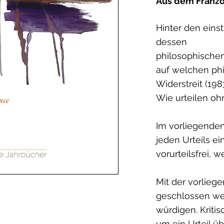
Aus dem Franzö
Hinter den eins
dessen
philosophischen
auf welchen ph
Widerstreit (198
Wie urteilen ohn
Im vorliegenden
jeden Urteils ei
vorurteilsfrei, 
Mit der vorlieg
geschlossen wer
würdigen. Kritis
um ein Urteil ü