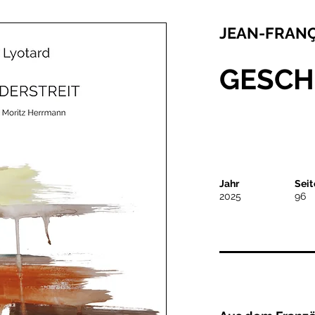
JEAN-FRAN
GESCH
Jahr
Seit
2025
96