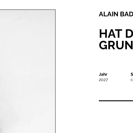
ALAIN BA
HAT 
GRUN
Jahr
S
2027
c