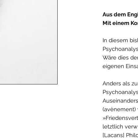
Aus dem Engl
Mit einem K
In diesem bis
Psychoanalys
Wäre dies der
eigenen Einsa
Anders als zu
Psychoanalyse
Auseinanders
(avènement) 
»Friedensver
letztlich ver
[Lacans] Phil