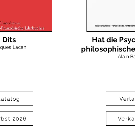
Dits
Hat die Psy
ques Lacan
philosophisch
Alain B
Katalog
Verl
rbst 2026
Verka