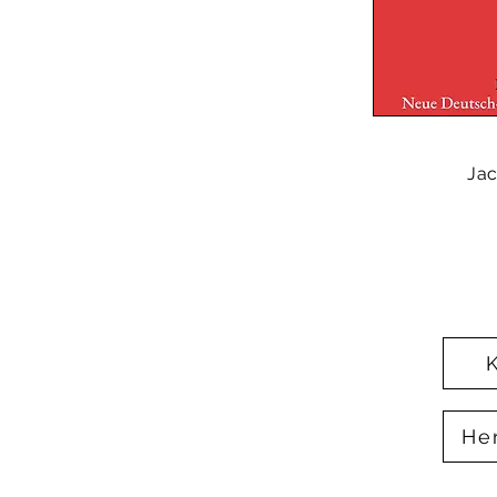
Jac
He