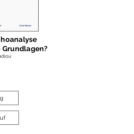
choanalyse
e Grundlagen?
adiou
ag
uf